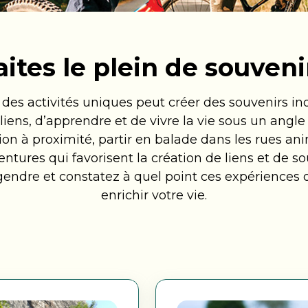
 CountryLife
Wasaga Dunes
Was
c
aites le plein de souveni
te
Domaine de la Chute
Doma
amique
à des activités uniques peut créer des souvenirs in
liens, d’apprendre et de vivre la vie sous un angle
n à proximité, partir en balade dans les rues ani
ventures qui favorisent la création de liens et de 
ndre et constatez à quel point ces expériences off
enrichir votre vie.