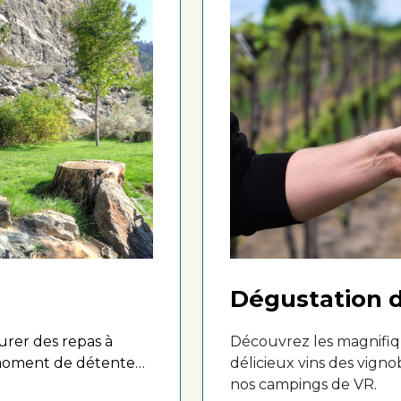
Dégustation d
urer des repas à
Découvrez les magnifiq
un moment de détente
délicieux vins des vign
re séjour.
nos campings de VR.