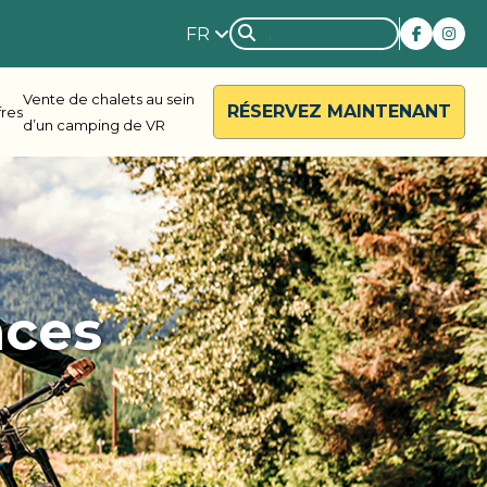
FR
Vente de chalets au sein
RÉSERVEZ MAINTENANT
fres
d’un camping de VR
rside
Rondalyn
nces
d River
Grandview
ody Bay
Nestle In
y Acres
Silent Valley
ng Valley
Victoria Harbour