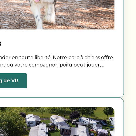
s
lader en toute liberté! Notre parc à chiens offre
nt où votre compagnon poilu peut jouer,
ir les pattes pendant votre séjour.
g de VR