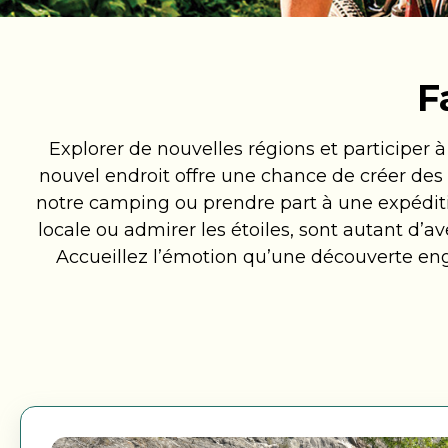
Resorts dès aujourd'hui!
Wasaga
Québe
Trouvez un camping de VR
F
Alouet
Panor
Explorer de nouvelles régions et participer 
nouvel endroit offre une chance de créer des 
notre camping ou prendre part à une expéditio
locale ou admirer les étoiles, sont autant d’a
Accueillez l’émotion qu’une découverte enge