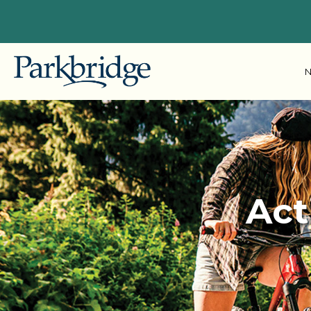
N
Colomb
Explorez nos emplacements
Gallag
Idéalement situés à proximité des
grandes villes de la Colombie-
Alberta
Britannique, de l'Alberta, de l'Ontario
Act
Pine L
et du Québec, nos centres de
villégiature pour VR, camping et
Ontario
chalets offrent des escapades
Bailey'
inoubliables pour les clients
Leisur
saisonniers et pour la nuit.
Pionee
Commencez à planifier votre
escapade idéale avec Parkbridge RV
Skyline