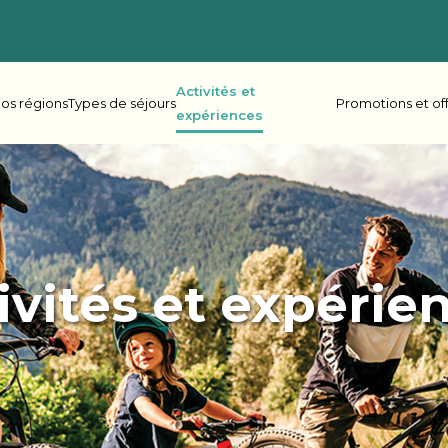
Activités et
os régions
Types de séjours
Promotions et of
expériences
ie-Britannique
her Lake
Oceanside
Rive
ivités et expérie
ake Leisure
Shadybrook
s Bay
Beaver Narrows
Gran
e Lake
Lonesome Pine
Mel
r Point
Scugog Landing
Shad
Spring Lake
Spri