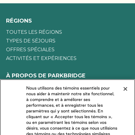
votre coin de paradis et soyez prêt à l’explorer en
toute liberté, comme bon vous semble. Réservez
votre escapade saisonnière dès aujourd’hui!
RÉGIONS
TOUTES LES RÉGIONS
TYPES DE SÉJOURS
OFFRES SPÉCIALES
ACTIVITÉS ET EXPÉRIENCES
À PROPOS DE PARKBRIDGE
LA DIFFÉRENCE PARKBRIDGE
Nous utilisons des témoins essentiels pour
nous aider à maintenir notre site fonctionnel,
DEMANDES DES MÉDIAS
à comprendre et à améliorer ses
TRAVAILLER CHEZ NOUS
performances, et à enregistrer tous les
paramètres qui y sont sélectionnés. En
COMMUNAUTÉS RÉSIDENTIELLES
cliquant sur « Accepter tous les témoins »,
ou en paramétrant les témoins selon vos
désirs, vous consentez à ce que nous utilisions
CONNECTEZ-VOUS AVEC NOUS
des témoins ou des technologies similaires