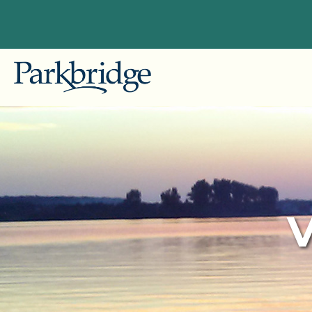
Colomb
Explorez nos emplacements
Gallag
Idéalement situés à proximité des
grandes villes de la Colombie-
Alberta
Britannique, de l'Alberta, de l'Ontario
Pine L
et du Québec, nos centres de
V
villégiature pour VR, camping et
Ontario
chalets offrent des escapades
Bailey'
inoubliables pour les clients
Leisur
saisonniers et pour la nuit.
Pionee
Commencez à planifier votre
escapade idéale avec Parkbridge RV
Skyline