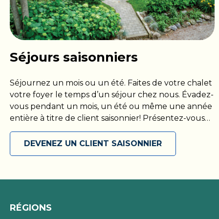
Séjours saisonniers
Séjournez un mois ou un été. Faites de votre chalet
votre foyer le temps d’un séjour chez nous. Évadez-
vous pendant un mois, un été ou même une année
entière à titre de client saisonnier! Présentez-vous
avec votre propre VR ou installez-vous dans votre
chalet, puis maximisez votre séjour parmi nous en
DEVENEZ UN CLIENT SAISONNIER
accédant à toutes les commodités que nous
proposons. Découvrez votre coin de paradis et
soyez prêt à l’explorer en toute liberté, comme bon
vous semble. Réservez votre escapade saisonnière
dès aujourd’hui!
RÉGIONS