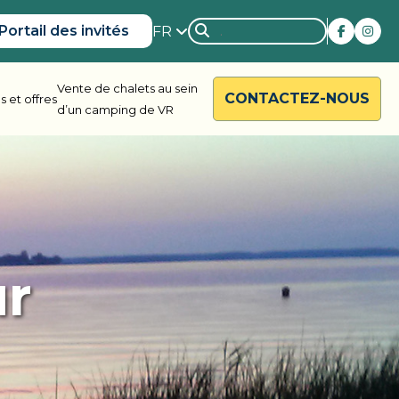
Portail des invités
FR
Vente de chalets au sein
CONTACTEZ-NOUS
 et offres
d’un camping de VR
rside
Rondalyn
ur
d River
Grandview
ody Bay
Nestle In
y Acres
Silent Valley
ng Valley
Victoria Harbour