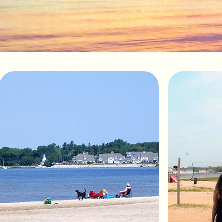
Resorts dès aujourd'hui!
Wasaga
Québe
Trouvez un camping de VR
Alouet
Panor