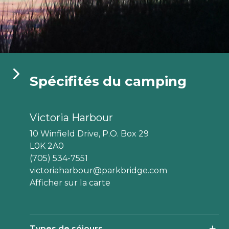
aga Pines
ine des Érables
Domaine Parc Estrie
Spécifités du camping
Victoria Harbour
10 Winfield Drive, P.O. Box 29
L0K 2A0
(705) 534-7551
victoriaharbour@parkbridge.com
Afficher sur la carte
Types de séjours