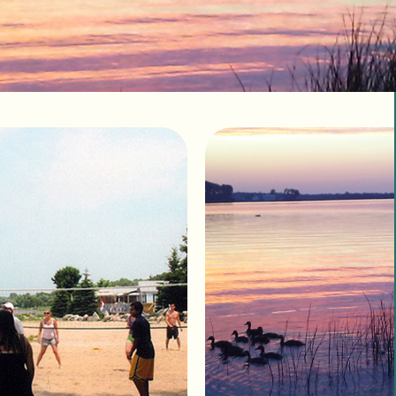
 CountryLife
Wasaga Dunes
Was
c
te
Domaine de la Chute
Doma
amique