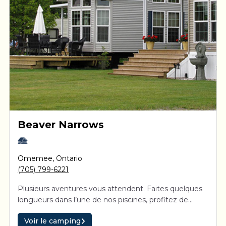
Beaver Narrows
Omemee
,
Ontario
(705) 799-6221
Plusieurs aventures vous attendent. Faites quelques
longueurs dans l’une de nos piscines, profitez de
chaque rayon de soleil à la plage ou laissez-vous
Voir le camping
tenter par une partie de golf miniature. Ici, les