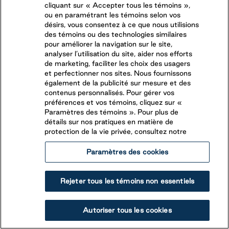
cliquant sur « Accepter tous les témoins »,
ou en paramétrant les témoins selon vos
Domaine des Érables
désirs, vous consentez à ce que nous utilisions
des témoins ou des technologies similaires
pour améliorer la navigation sur le site,
analyser l’utilisation du site, aider nos efforts
St-Roch-de-Richelieu
,
Québec
de marketing, faciliter les choix des usagers
(581) 200-5141
et perfectionner nos sites. Nous fournissons
également de la publicité sur mesure et des
Situé à seulement 45 minutes de Montréal et offrant
contenus personnalisés. Pour gérer vos
une foule d’activités pour les familles, Domaine des
préférences et vos témoins, cliquez sur «
Érables est une destination en pleine croissance qui
Paramètres des témoins ». Pour plus de
détails sur nos pratiques en matière de
Voir le camping
Réservez votre séjour
laisse dans le cœur des vacanciers des souvenirs
protection de la vie privée, consultez notre
inoubliables. Oasis tranquille, loin du tourbillon urbain,
DEVENEZ UN CLIENT SAISONNIER
ce parc vous permet de choisir le séjour qui vous
Paramètres des cookies
convient. Il se trouve suffisamment près de la ville
pour que vous puissiez y faire un saut.
Rejeter tous les témoins non essentiels
Autoriser tous les cookies