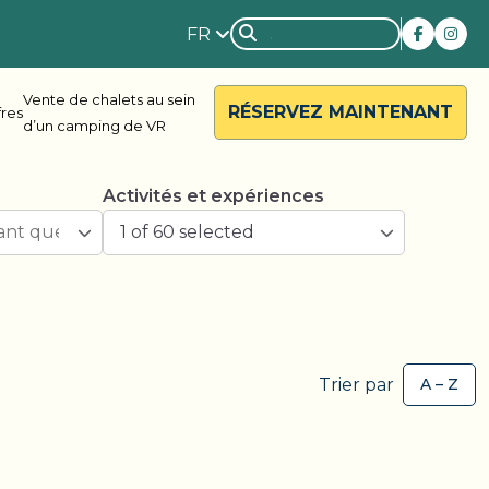
FR
Vente de chalets au sein
RÉSERVEZ MAINTENANT
fres
d’un camping de VR
Activités et expériences
1 of 60 selected
rside
Rondalyn
Trier par
d River
Grandview
ody Bay
Nestle In
y Acres
Silent Valley
ng Valley
Victoria Harbour