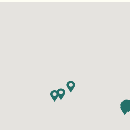
Resorts dès aujourd'hui!
Wasaga
Québe
Trouvez un camping de VR
Alouet
Panor