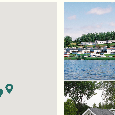
 CountryLife
Wasaga Dunes
Was
c
te
Domaine de la Chute
Doma
amique