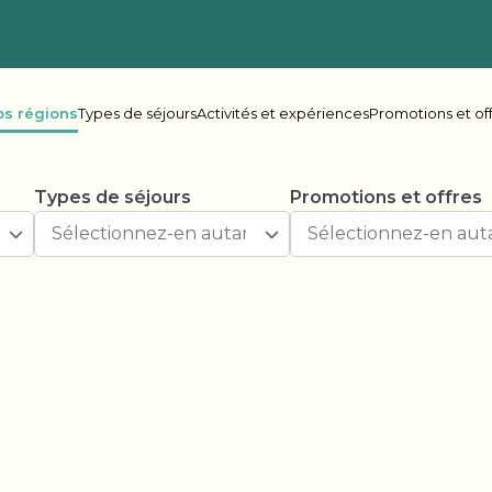
os régions
Types de séjours
Activités et expériences
Promotions et of
Types de séjours
Promotions et offres
ie-Britannique
her Lake
Oceanside
Rive
ake Leisure
Shadybrook
s Bay
Beaver Narrows
Gran
e Lake
Lonesome Pine
Mel
r Point
Scugog Landing
Shad
Spring Lake
Spri