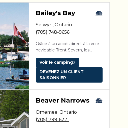
aga Pines
Bailey's Bay
Selwyn
,
Ontario
ine des Érables
Domaine Parc Estrie
(705) 748-9656
Grâce à un accès direct à la voie
navigable Trent-Severn, les
amateurs de plaisance peuvent
Voir le camping
explorer des cours d’eau
interreliés et admirer le soleil
DEVENEZ UN CLIENT
couchant sur les eaux des lacs
SAISONNIER
Kawartha. Bailey’s Bay séduira
toute la famille. Petits et grands
s’amuseront follement lors des
Beaver Narrows
activités organisées, dont un
concours de pêche, une journée
Omemee
,
Ontario
de carnaval, de l’animation lors de
la fête du Canada, des danses
(705) 799-6221
pour les adultes, les familles et