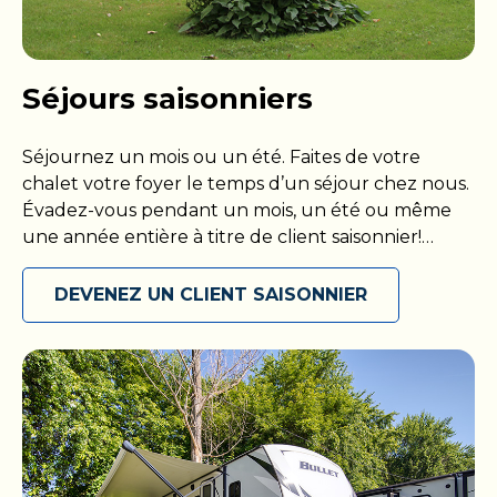
Séjours saisonniers
Séjournez un mois ou un été. Faites de votre
chalet votre foyer le temps d’un séjour chez nous.
Évadez-vous pendant un mois, un été ou même
une année entière à titre de client saisonnier!
Présentez-vous avec votre propre VR ou installez-
vous dans votre chalet, puis maximisez votre
DEVENEZ UN CLIENT SAISONNIER
séjour parmi nous en accédant à toutes les
commodités que nous proposons. Découvrez
votre coin de paradis et soyez prêt à l’explorer en
toute liberté, comme bon vous semble. Réservez
votre escapade saisonnière dès aujourd’hui!