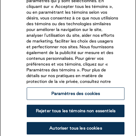
paramètres qui y sont sélectionnés. En
cliquant sur « Accepter tous les témoins »,
ou en paramétrant les témoins selon vos
désirs, vous consentez à ce que nous utilisions
des témoins ou des technologies similaires
pour améliorer la navigation sur le site,
analyser l’utilisation du site, aider nos efforts
de marketing, faciliter les choix des usagers
et perfectionner nos sites. Nous fournissons
également de la publicité sur mesure et des
contenus personnalisés. Pour gérer vos
préférences et vos témoins, cliquez sur «
Paramètres des témoins ». Pour plus de
détails sur nos pratiques en matière de
Domaine de la Chute
protection de la vie privée, consultez notre
Paramètres des cookies
Sainte-Apollinaire
,
Québec
(418) 831-1311
Rejeter tous les témoins non essentiels
Vous aimez passer vos étés sur l’eau? Venez nous voir
au Camping Domaine de la Chute, une destination
Autoriser tous les cookies
vacances située à seulement 30 minutes de la
Voir le camping
Réservez votre séjour